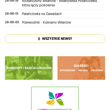
26-06-16
Roztańczony Wilanów - Wilanowska Potańcówka,
która łączy pokolenia
26-06-15
Patańcówka na Zawadach
26-06-03
Przewodnik - Kulinarny Wilanów
WSZYSTKIE NEWSY
Zobacz więcej
DLA DZIECI
WARSZTATY / ZAJĘCIA CYKLICZNE
WYDARZENIA
MIEJSCA
URODZINY