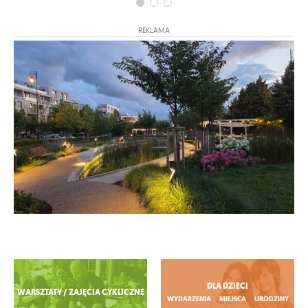
REKLAMA
Zobacz więcej
DLA DZIECI
WARSZTATY / ZAJĘCIA CYKLICZNE
WYDARZENIA
MIEJSCA
URODZINY