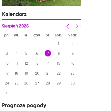
Kalendarz
Sierpień
2026
pn
wt
śr
czw
pt
sob
niedz
1
2
7
3
4
5
6
8
9
10
11
12
13
14
15
16
17
18
19
20
21
22
23
24
25
26
27
28
29
30
31
Prognoza pogody