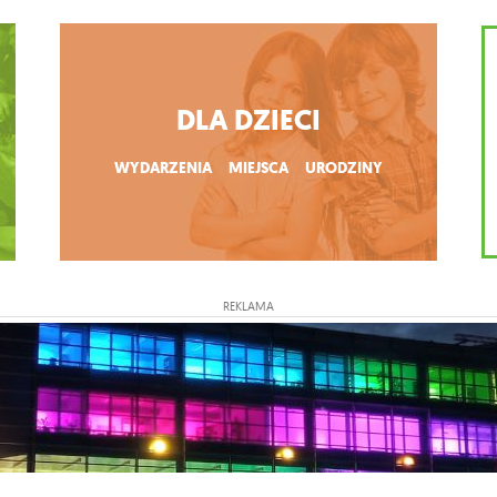
DLA DZIECI
WYDARZENIA
MIEJSCA
URODZINY
REKLAMA