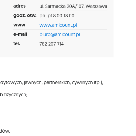
adres
ul. Sarmacka 20A/107, Warszawa
godz. otw.
pn.-pt.8.00-18.00
www
www.amicount.pl
e-mail
biuro@amicount.pl
tel.
782 207 714
dytowych, jawnych, partnerskich, cywilnych itp.);
b fizycznych;
ądów,