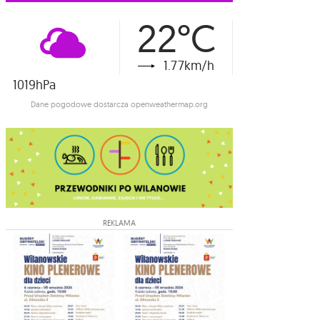
22°C
1.77km/h
1019hPa
Dane pogodowe dostarcza openweathermap.org
REKLAMA