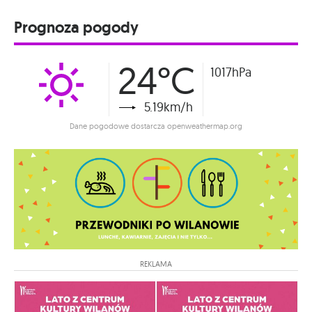
Prognoza pogody
24°C
1017hPa
5.19km/h
Dane pogodowe dostarcza openweathermap.org
REKLAMA