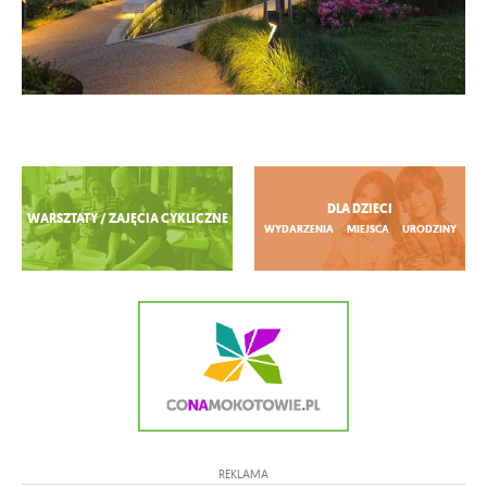
Zobacz więcej
DLA DZIECI
WARSZTATY / ZAJĘCIA CYKLICZNE
WYDARZENIA
MIEJSCA
URODZINY
REKLAMA