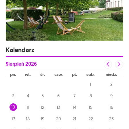
Kalendarz
Sierpień
2026
pn
wt
śr
czw
pt
sob
niedz
1
2
3
4
5
6
7
8
9
10
11
12
13
14
15
16
17
18
19
20
21
22
23