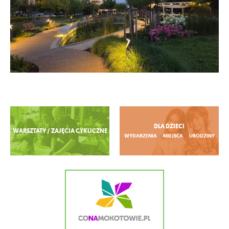
Zobacz więcej
DLA DZIECI
WARSZTATY / ZAJĘCIA CYKLICZNE
WYDARZENIA
MIEJSCA
URODZINY