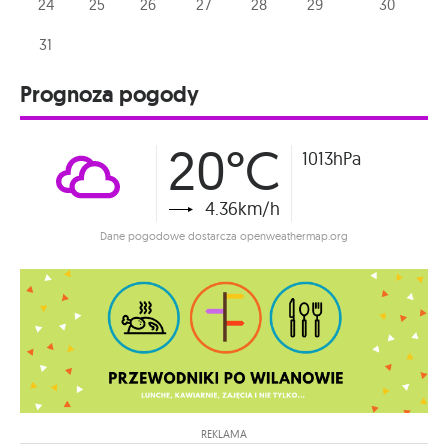
24
25
26
27
28
29
30
31
Prognoza pogody
20°C
1013hPa
4.36km/h
Dane pogodowe dostarcza openweathermap.org
REKLAMA