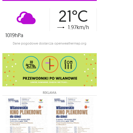
21°C
1.97km/h
1019hPa
Dane pogodowe dostarcza openweathermap.org
REKLAMA