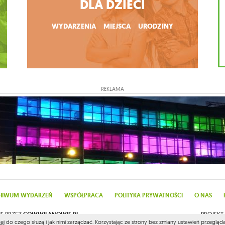
DLA DZIECI
WYDARZENIA
MIEJSCA
URODZINY
REKLAMA
HIWUM WYDARZEŃ
WSPÓŁPRACA
POLITYKA PRYWATNOŚCI
O NAS
E PRZEZ
COWWILANOWIE.PL
PROJEKT
ej
do czego służą i jak nimi zarządzać. Korzystając ze strony bez zmiany ustawień przeglą