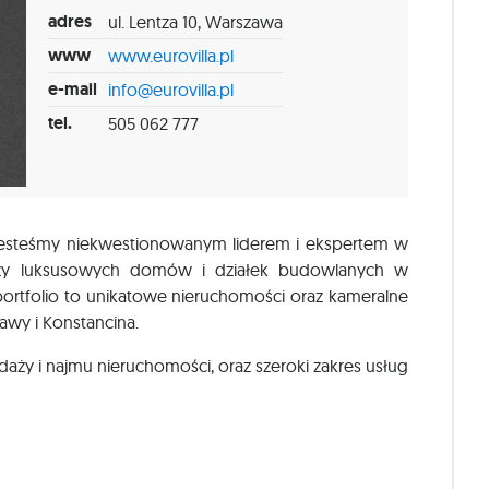
adres
ul. Lentza 10, Warszawa
www
www.eurovilla.pl
e-mail
info@eurovilla.pl
tel.
505 062 777
 Jesteśmy niekwestionowanym liderem i ekspertem w
daży luksusowych domów i działek budowlanych w
portfolio to unikatowe nieruchomości oraz kameralne
awy i Konstancina.
aży i najmu nieruchomości, oraz szeroki zakres usług