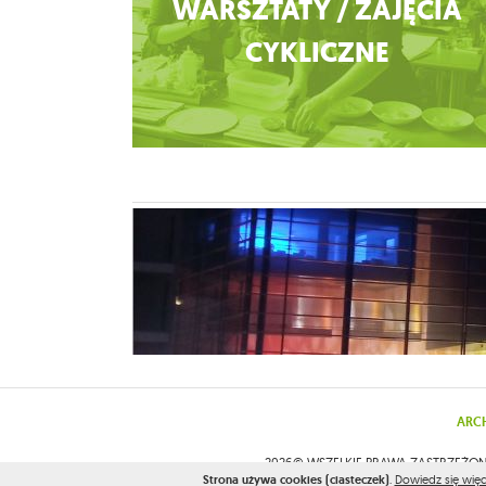
WARSZTATY / ZAJĘCIA
CYKLICZNE
ARC
2026© WSZELKIE PRAWA ZASTRZEŻON
Strona używa cookies (ciasteczek)
.
Dowiedz się więc