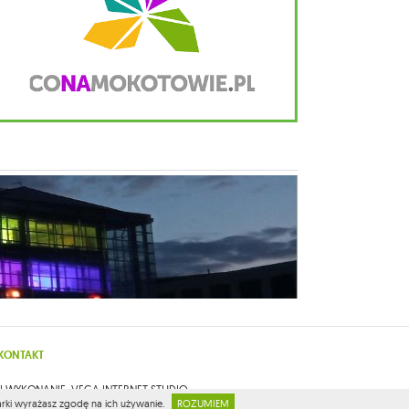
KONTAKT
 I WYKONANIE:
VEGA INTERNET STUDIO
darki wyrażasz zgodę na ich używanie.
ROZUMIEM