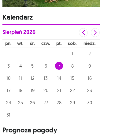
Kalendarz
Sierpień
2026
pn
wt
śr
czw
pt
sob
niedz
1
2
7
3
4
5
6
8
9
10
11
12
13
14
15
16
17
18
19
20
21
22
23
24
25
26
27
28
29
30
31
Prognoza pogody