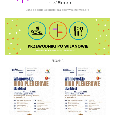
3.18km/h
Dane pogodowe dostarcza openweathermap.org
REKLAMA