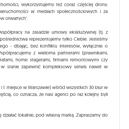
chomości, wykorzystujemy też coraz częściej drony.
ieruchomości w mediach społecznościowych i za
w otwartych'.
współpracy na zasadzie umowy ekskluzywnej (tj. z
pośrednictwa reprezentujemy tylko Ciebie. Jesteśmy
go - dbając, bez konfliktu interesów, wyłącznie o
spółpracujemy z wieloma partnerami (prawnikami,
grafami, home stagerami, firmami remontowymi czy
y w stanie zapewnić kompleksowy serwis nawet w
i i 1. miejsce w Warszawie) wśród wszystkich 30 biur w
ęścią, co oznacza, że nasi agenci po raz kolejny byli
ę działać lokalnie, pod własną marką. Zapraszamy do