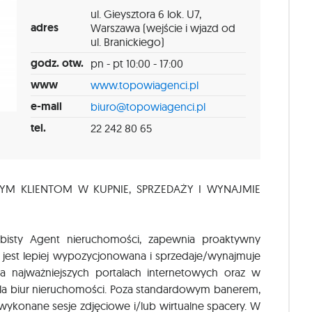
ul. Gieysztora 6 lok. U7,
adres
Warszawa (wejście i wjazd od
ul. Branickiego)
godz. otw.
pn - pt 10:00 - 17:00
www
www.topowiagenci.pl
e-mail
biuro@topowiagenci.pl
tel.
22 242 80 65
YM KLIENTOM W KUPNIE, SPRZEDAŻY I WYNAJMIE
isty Agent nieruchomości, zapewnia proaktywny
 jest lepiej wypozycjonowana i sprzedaje/wynajmuje
a najważniejszych portalach internetowych oraz w
la biur nieruchomości. Poza standardowym banerem,
 wykonane sesje zdjęciowe i/lub wirtualne spacery. W