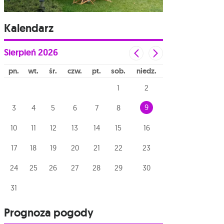
Kalendarz
Sierpień
2026
pn
wt
śr
czw
pt
sob
niedz
1
2
9
3
4
5
6
7
8
10
11
12
13
14
15
16
17
18
19
20
21
22
23
24
25
26
27
28
29
30
31
Prognoza pogody