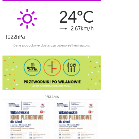
24°C
2.67km/h
1022hPa
Dane pogodowe dostarcza openweathermap.org
REKLAMA