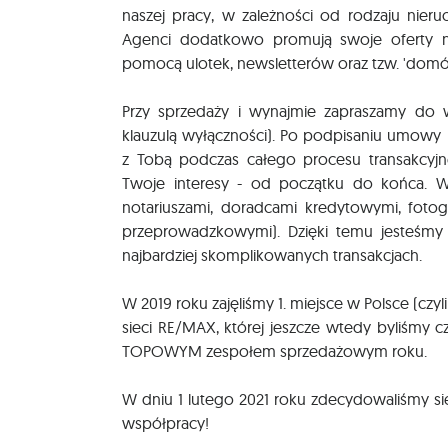
naszej pracy, w zależności od rodzaju nieru
Agenci dodatkowo promują swoje oferty n
pomocą ulotek, newsletterów oraz tzw. 'domó
Przy sprzedaży i wynajmie zapraszamy do 
klauzulą wyłączności). Po podpisaniu umowy 
z Tobą podczas całego procesu transakcyjne
Twoje interesy - od początku do końca. W
notariuszami, doradcami kredytowymi, foto
przeprowadzkowymi). Dzięki temu jesteśm
najbardziej skomplikowanych transakcjach.
W 2019 roku zajęliśmy 1. miejsce w Polsce (czyl
sieci RE/MAX, której jeszcze wtedy byliśmy cz
TOPOWYM zespołem sprzedażowym roku.
W dniu 1 lutego 2021 roku zdecydowaliśmy si
współpracy!