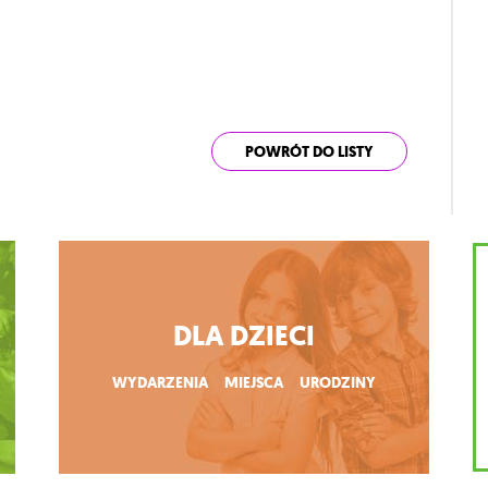
POWRÓT DO LISTY
DLA DZIECI
WYDARZENIA
MIEJSCA
URODZINY