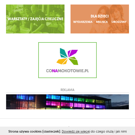
Zobacz więcej
DLA DZIECI
WARSZTATY / ZAJĘCIA CYKLICZNE
WYDARZENIA
MIEJSCA
URODZINY
REKLAMA
2026© WSZELKIE PRAWA ZASTRZEŻONE PRZEZ
COWWILANOWIE.PL
Strona używa cookies (ciasteczek)
.
Dowiedz się więcej
do czego służą i jak nimi