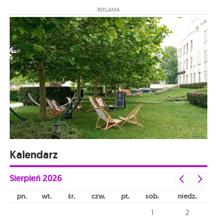
REKLAMA
Kalendarz
Sierpień
2026
pn
wt
śr
czw
pt
sob
niedz
1
2