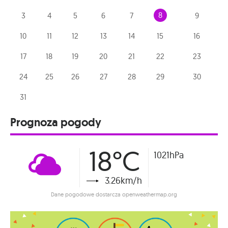
8
3
4
5
6
7
9
10
11
12
13
14
15
16
17
18
19
20
21
22
23
24
25
26
27
28
29
30
31
Prognoza pogody
18°C
1021hPa
3.26km/h
Dane pogodowe dostarcza openweathermap.org