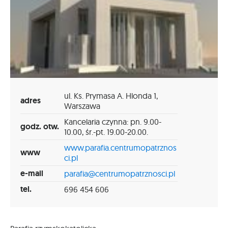
ul. Ks. Prymasa A. Hlonda 1,
adres
Warszawa
Kancelaria czynna: pn. 9.00-
godz. otw.
10.00, śr.-pt. 19.00-20.00.
www.parafia.centrumopatrznos
www
ci.pl
e-mail
parafia@centrumopatrznosci.pl
tel.
696 454 606