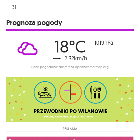
31
Prognoza pogody
18°C
1019hPa
2.32km/h
Dane pogodowe dostarcza openweathermap.org
REKLAMA