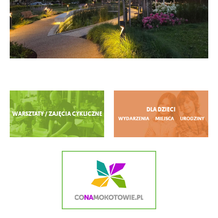
Zobacz więcej
DLA DZIECI
WARSZTATY / ZAJĘCIA CYKLICZNE
WYDARZENIA
MIEJSCA
URODZINY