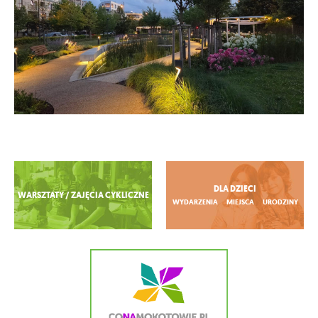
Zobacz więcej
DLA DZIECI
WARSZTATY / ZAJĘCIA CYKLICZNE
WYDARZENIA
MIEJSCA
URODZINY