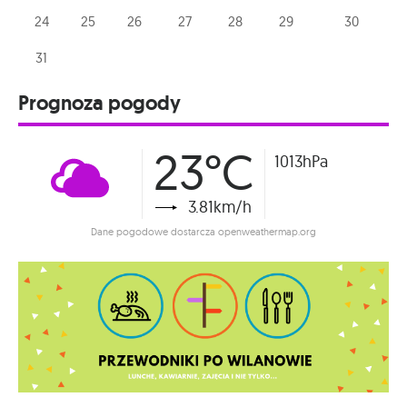
24
25
26
27
28
29
30
31
Prognoza pogody
23°C
1013hPa
3.81km/h
Dane pogodowe dostarcza openweathermap.org