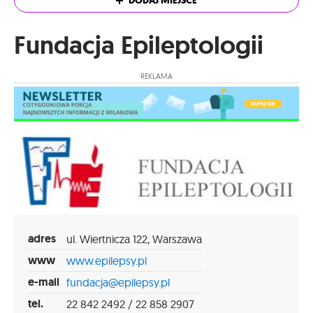
DODAJ MIEJSCE
Fundacja Epileptologii
REKLAMA
adres
ul. Wiertnicza 122, Warszawa
www
www.epilepsy.pl
e-mail
fundacja@epilepsy.pl
tel.
22 842 2492 / 22 858 2907