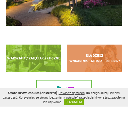
Zobacz więcej
DLA DZIECI
WARSZTATY / ZAJĘCIA CYKLICZNE
WYDARZENIA
MIEJSCA
URODZINY
Strona używa cookies (ciasteczek)
.
Dowiedz się więcej
do czego służą i jak nimi
zarządzać. Korzystając ze strony bez zmiany ustawień przeglądarki wyrażasz zgodę na
ich używanie.
ROZUMIEM
REKLAMA