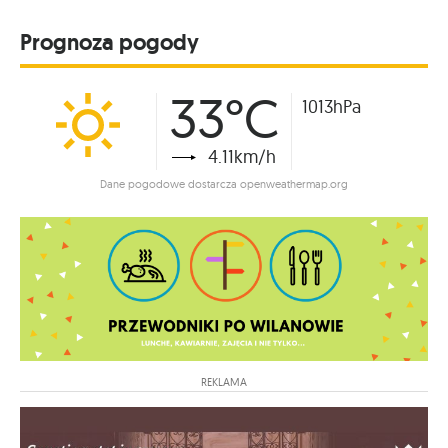
Prognoza pogody
33°C
1013hPa
4.11km/h
Dane pogodowe dostarcza openweathermap.org
REKLAMA