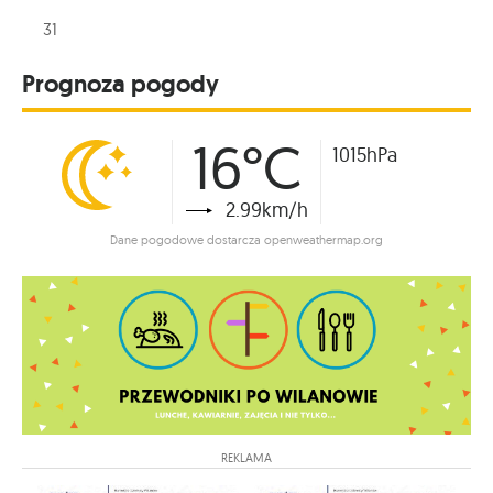
31
Prognoza pogody
16°C
1015hPa
2.99km/h
Dane pogodowe dostarcza openweathermap.org
REKLAMA