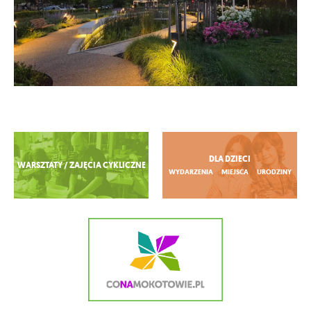
Zobacz więcej
DLA DZIECI
WARSZTATY / ZAJĘCIA CYKLICZNE
WYDARZENIA
MIEJSCA
URODZINY