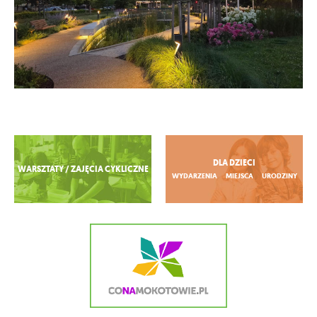
Zobacz więcej
DLA DZIECI
WARSZTATY / ZAJĘCIA CYKLICZNE
WYDARZENIA
MIEJSCA
URODZINY