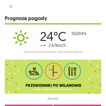
31
Prognoza pogody
24°C
1022hPa
2.67km/h
Dane pogodowe dostarcza openweathermap.org
REKLAMA