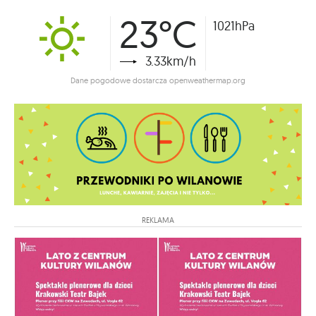
23°C
1021hPa
3.33km/h
Dane pogodowe dostarcza openweathermap.org
REKLAMA