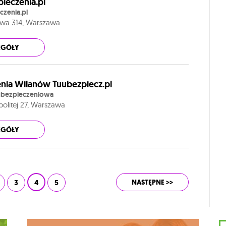
ieczenia.pl
zenia.pl
owa 314, Warszawa
EGÓŁY
nia Wilanów Tuubezpiecz.pl
 ubezpieczeniowa
politej 27, Warszawa
EGÓŁY
NASTĘPNE >>
3
4
5