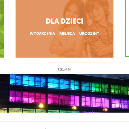
DLA DZIECI
WYDARZENIA
MIEJSCA
URODZINY
REKLAMA