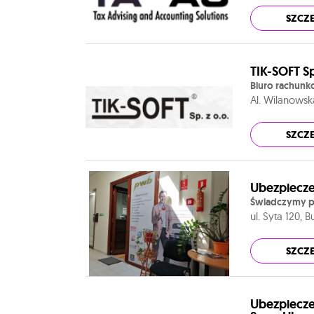
SZCZ
TIK-SOFT Sp
Biuro rachunk
Al. Wilanowsk
SZCZ
Ubezpiecze
Świadczymy pr
ul. Syta 120, 
SZCZ
Ubezpiecze