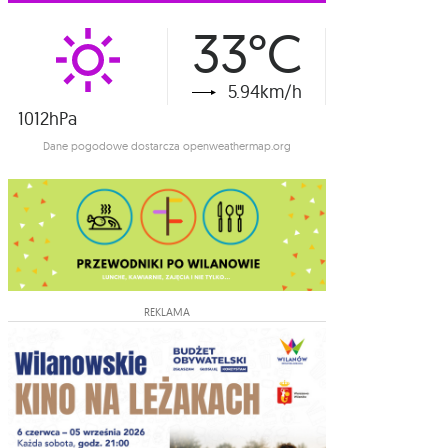
33°C
5.94km/h
1012hPa
Dane pogodowe dostarcza openweathermap.org
REKLAMA