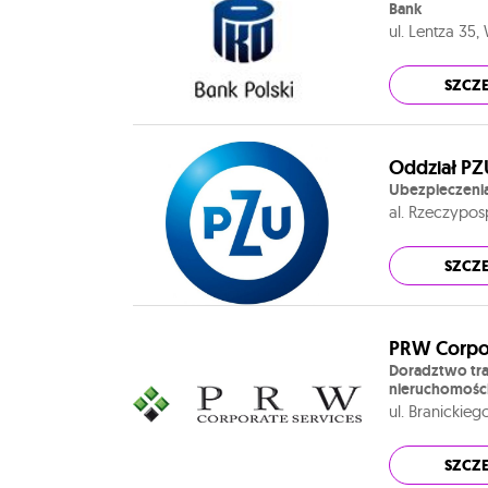
Bank
ul. Lentza 35
SZCZ
Oddział PZ
Ubezpieczeni
al. Rzeczypos
SZCZ
PRW Corpor
Doradztwo tra
nieruchomośc
ul. Branickieg
SZCZ