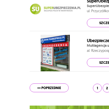
SuperUbezp
SuperUbezpiec
ul. Przyczółk
SZCZ
Ubezpiecze
Multiagencja
al. Rzeczypos
SZCZ
<< POPRZEDNIE
1
2