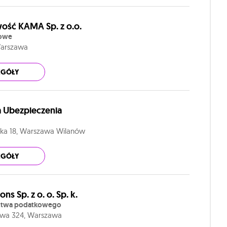
ść KAMA Sp. z o.o.
kowe
 Warszawa
EGÓŁY
a Ubezpieczenia
ska 18, Warszawa Wilanów
EGÓŁY
ns Sp. z o. o. Sp. k.
ztwa podatkowego
kowa 324, Warszawa