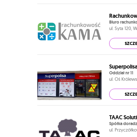
Rachunkowo
Biuro rachun
ul. Syta 120,
SZCZ
Superpolis
Oddział nr 11
ul. Oś Królew
SZCZ
TAAC Solutio
Spółka dorad
ul. Przyczół