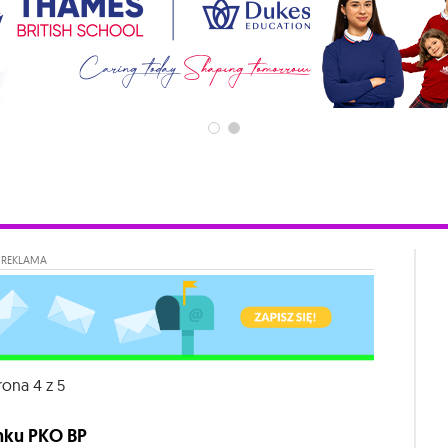
REKLAMA
rona 4 z 5
nku PKO BP