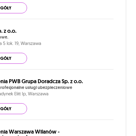
EGÓŁY
. z o.o.
owe.
a 5 lok. 19, Warszawa
EGÓŁY
nia PWB Grupa Doradcza Sp. z o.o.
ofesjonalne usługi ubezpieczeniowe
Budynek Elitt Ip, Warszawa
EGÓŁY
nia Warszawa Wilanów -