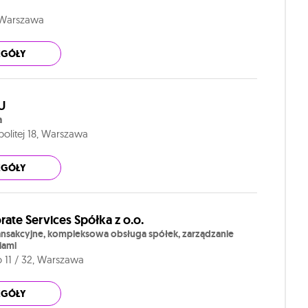
, Warszawa
EGÓŁY
U
a
politej 18, Warszawa
EGÓŁY
ate Services Spółka z o.o.
nsakcyjne, kompleksowa obsługa spółek, zarządzanie
iami
o 11 / 32, Warszawa
EGÓŁY