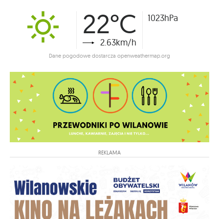
22°C
1023hPa
2.63km/h
Dane pogodowe dostarcza openweathermap.org
REKLAMA