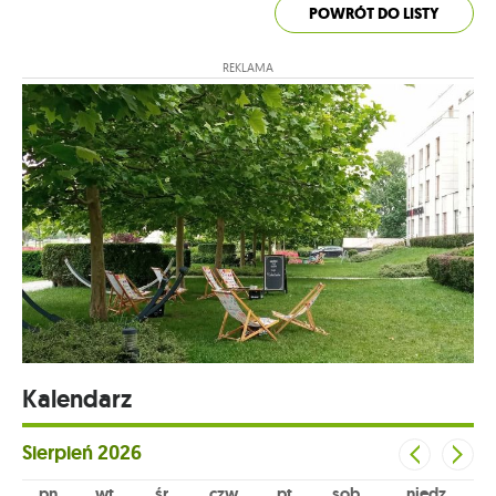
POWRÓT DO LISTY
REKLAMA
Kalendarz
Sierpień
2026
pn
wt
śr
czw
pt
sob
niedz