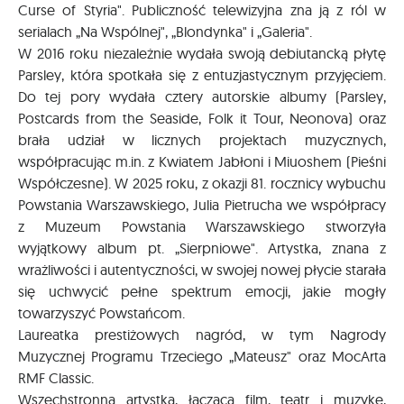
Curse of Styria". Publiczność telewizyjna zna ją z ról w
serialach „Na Wspólnej", „Blondynka" i „Galeria".
W 2016 roku niezależnie wydała swoją debiutancką płytę
Parsley, która spotkała się z entuzjastycznym przyjęciem.
Do tej pory wydała cztery autorskie albumy (Parsley,
Postcards from the Seaside, Folk it Tour, Neonova) oraz
brała udział w licznych projektach muzycznych,
współpracując m.in. z Kwiatem Jabłoni i Miuoshem (Pieśni
Współczesne). W 2025 roku, z okazji 81. rocznicy wybuchu
Powstania Warszawskiego, Julia Pietrucha we współpracy
z Muzeum Powstania Warszawskiego stworzyła
wyjątkowy album pt. „Sierpniowe". Artystka, znana z
wrażliwości i autentyczności, w swojej nowej płycie starała
się uchwycić pełne spektrum emocji, jakie mogły
towarzyszyć Powstańcom.
Laureatka prestiżowych nagród, w tym Nagrody
Muzycznej Programu Trzeciego „Mateusz" oraz MocArta
RMF Classic.
Wszechstronna artystka, łącząca film, teatr i muzykę,