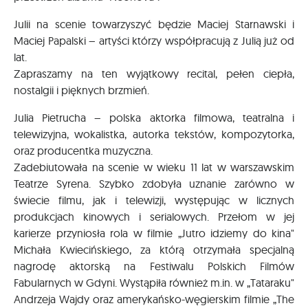
Julii na scenie towarzyszyć będzie Maciej Starnawski i
Maciej Papalski – artyści którzy współpracują z Julią już od
lat.
Zapraszamy na ten wyjątkowy recital, pełen ciepła,
nostalgii i pięknych brzmień.
Julia Pietrucha – polska aktorka filmowa, teatralna i
telewizyjna, wokalistka, autorka tekstów, kompozytorka,
oraz producentka muzyczna.
Zadebiutowała na scenie w wieku 11 lat w warszawskim
Teatrze Syrena. Szybko zdobyła uznanie zarówno w
świecie filmu, jak i telewizji, występując w licznych
produkcjach kinowych i serialowych. Przełom w jej
karierze przyniosła rola w filmie „Jutro idziemy do kina"
Michała Kwiecińskiego, za którą otrzymała specjalną
nagrodę aktorską na Festiwalu Polskich Filmów
Fabularnych w Gdyni. Wystąpiła również m.in. w „Tataraku"
Andrzeja Wajdy oraz amerykańsko-węgierskim filmie „The