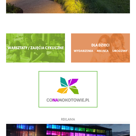
Zobacz więcej
DLA DZIECI
WARSZTATY / ZAJĘCIA CYKLICZNE
WYDARZENIA
MIEJSCA
URODZINY
REKLAMA