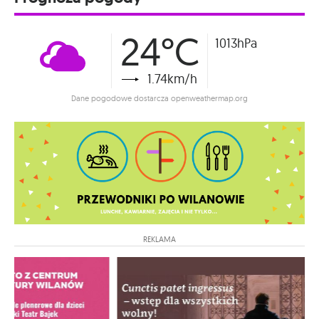
24°C
1013hPa
1.74km/h
Dane pogodowe dostarcza openweathermap.org
REKLAMA